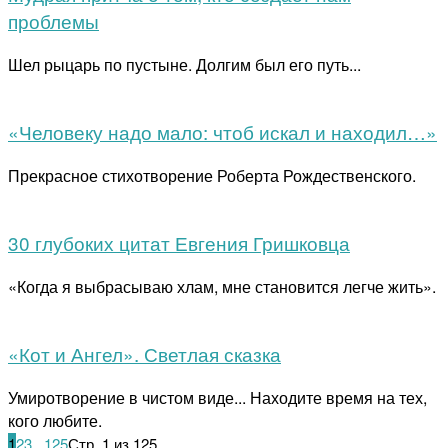
проблемы
Шел рыцарь по пустыне. Долгим был его путь...
«Человеку надо мало: чтоб искал и находил…»
Прекрасное стихотворение Роберта Рождественского.
30 глубоких цитат Евгения Гришковца
«Когда я выбрасываю хлам, мне становится легче жить».
«Кот и Ангел». Светлая сказка
Умиротворение в чистом виде... Находите время на тех,
кого любите.
1
2
3
...
125
Стр. 1 из 125