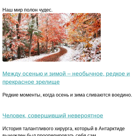
Наш мир полон чудес.
Между осенью и зимой – необычное, редкое и
прекрасное зрелище
Редкие моменты, когда осень и зима сливаются воедино.
Человек, совершивший невероятное
История талантливого хирурга, который в Антарктиде
вынужден был прооперировать себя сам.