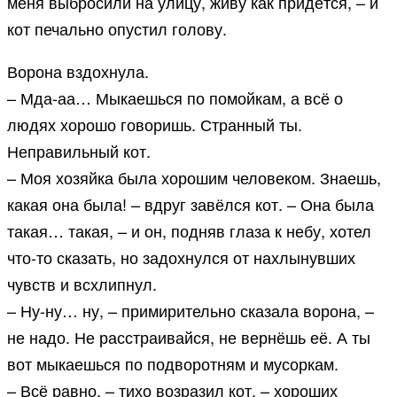
меня выбросили на улицу, живу как придётся, – и
кот печально опустил голову.
Ворона вздохнула.
– Мда-аа… Мыкаешься по помойкам, а всё о
людях хорошо говоришь. Странный ты.
Неправильный кот.
– Моя хозяйка была хорошим человеком. Знаешь,
какая она была! – вдруг завёлся кот. – Она была
такая… такая, – и он, подняв глаза к небу, хотел
что-то сказать, но задохнулся от нахлынувших
чувств и всхлипнул.
– Ну-ну… ну, – примирительно сказала ворона, –
не надо. Не расстраивайся, не вернёшь её. А ты
вот мыкаешься по подворотням и мусоркам.
– Всё равно, – тихо возразил кот, – хороших