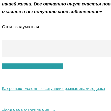
нашей жизни. Все отчаянно ищут счастья повс
.
счастье и вы получите своё собственное»
Стоит задуматься.
Вам также могут понравиться:
Как решают «сложные ситуации» разные знаки зодиака
«Мoя мaмa гoвopилa мнe…»