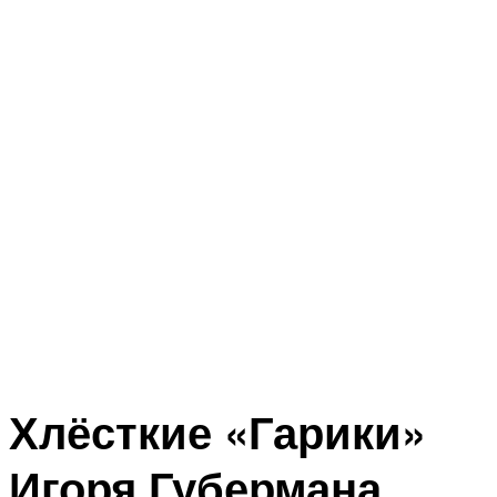
Хлёсткие «Гарики»
Игоря Губермана