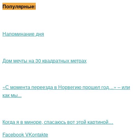
Популярные:
Напоминание дня
Дом мечты на 30 квадратных метрах
«С момента переезда в Норвегию прошел год…» – или
как мы...
Когда я в миноре, спасаюсь вот этой картиной…
Facebook
VKontakte