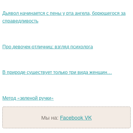
Дьявол начинается с пены у рта ангела, борющегося за
справедливость
Про девочек-отличниц: взгляд психолога
В природе существует только три вида женщин…
Метод «зеленой ручки»
Мы на:
Facebook
VK