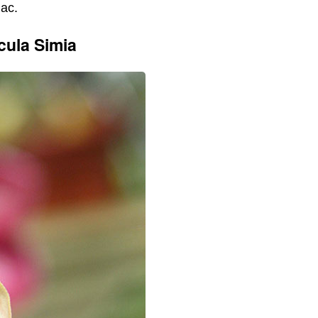
ас.
ula Simia