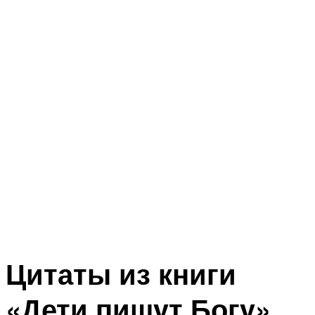
Цитаты из книги
«Дети пишyт Богy»