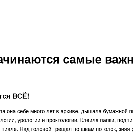
начинаются самые важ
тся ВСЁ!
ла она себе много лет в архиве, дышала бумажной п
мологии, урологии и проктологии. Клеила папки, по
й пиале. Над головой трещал по швам потолок, зияя