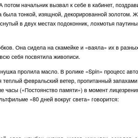
А потом начальник вызвал к себе в кабинет, поздрав
а была тонкой, изящной, декорированной золотом. Ж
снутый в двух местах подоконник, лохмотья паутины
обков. Она сидела на скамейке и «ваяла» их в разны
а всю себя посвятила живописи.
ннушка пролила масло. В ролике «Spin» процесс авт
 теплый февральский ветер, пропитанный запахами
е часы («Постоянство памяти») в момент лицезрени
ультфильме «80 дней вокруг света» говорится: