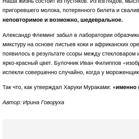
Наша жизнь состоит из пустяков. Из взглядов, мысл
пригоревшего молока, потерянного билета и свали
неповторимое и возможно, шедевральное.
Александр Флеминг забыл в лаборатории образчики
микстуру на основе листьев коки и африканских ор
появилось в результате ссоры между стекловаром и
ярко-красный цвет. Булочник Иван Филиппов «изобр
испекли совершенно случайно, когда у мороженщика
Так что, как утверждал Харуки Мураками:
«именно 
Автор: Ирина Говоруха