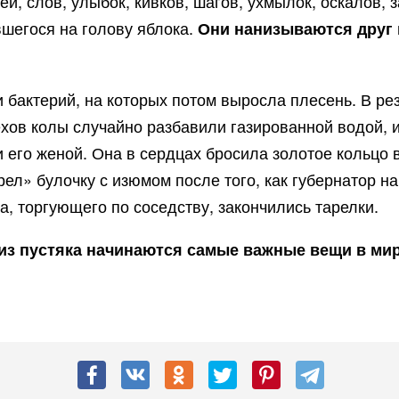
ей, слов, улыбок, кивков, шагов, ухмылок, оскалов,
вшегося на голову яблока.
Они нанизываются друг н
 бактерий, на которых потом выросла плесень. В р
ехов колы случайно разбавили газированной водой, 
 его женой. Она в сердцах бросила золотое кольцо 
ел» булочку с изюмом после того, как губернатор н
, торгующего по соседству, закончились тарелки.
из пустяка начинаются самые важные вещи в ми