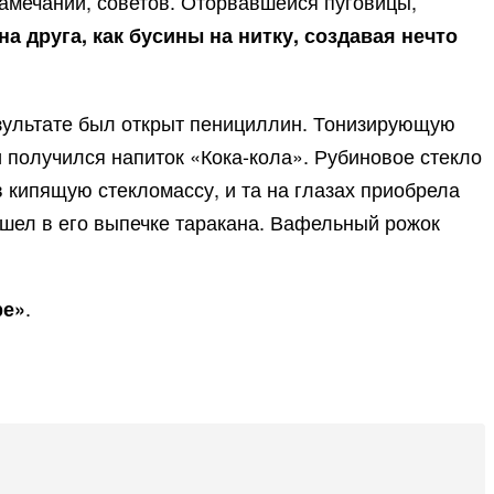
 замечаний, советов. Оторвавшейся пуговицы,
а друга, как бусины на нитку, создавая нечто
езультате был открыт пенициллин. Тонизирующую
и получился напиток «Кока-кола». Рубиновое стекло
в кипящую стекломассу, и та на глазах приобрела
ашел в его выпечке таракана. Вафельный рожок
.
ре»