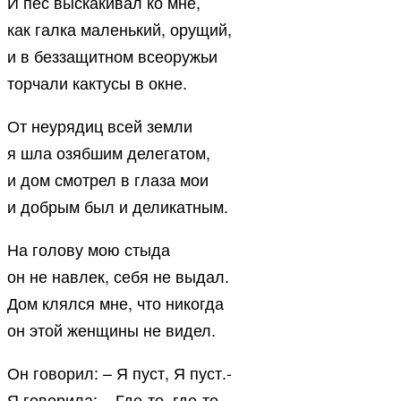
И пес выскакивал ко мне,
как галка маленький, орущий,
и в беззащитном всеоружьи
торчали кактусы в окне.
От неурядиц всей земли
я шла озябшим делегатом,
и дом смотрел в глаза мои
и добрым был и деликатным.
На голову мою стыда
он не навлек, себя не выдал.
Дом клялся мне, что никогда
он этой женщины не видел.
Он говорил: – Я пуст, Я пуст.-
Я говорила: – Где-то, где-то…-