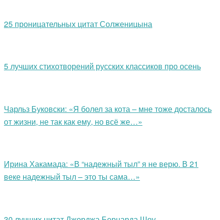
25 проницательных цитат Солженицына
5 лучших стихотворений русских классиков про осень
Чарльз Буковски: «Я болел за кота – мне тоже досталось
от жизни, не так как ему, но всё же…»
Ирина Хакамада: «В “надежный тыл” я не верю. В 21
веке надежный тыл – это ты сама…»
30 лучших цитат Джорджа Бернарда Шоу