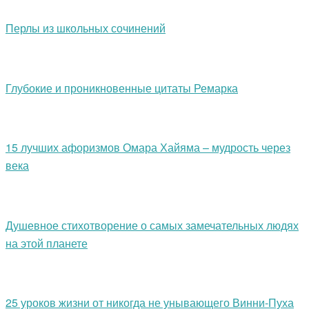
Перлы из школьных сочинений
Глубокие и проникновенные цитаты Ремарка
15 лучших афоризмов Омара Хайяма – мудрость через
века
Душевное стихотворение о самых замечательных людях
на этой планете
25 уроков жизни от никогда не унывающего Винни-Пуха