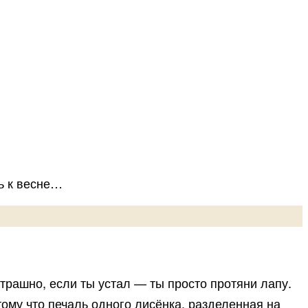
ь к весне…
страшно, если ты устал — ты просто протяни лапу.
тому что печаль одного лисёнка, разделенная на