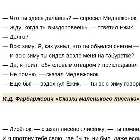
— Что ты здесь делаешь? — спросил Медвежонок.
— Жду, когда ты выздоровеешь, — ответил Ёжик.
— Долго?
— Всю зиму. Я, как узнал, что ты объелся снегом 
— И всю зиму ты сидел возле меня на табуретке?
— Да, я поил тебя еловым отваром и прикладывал
— Не помню, — сказал Медвежонок.
— Еще бы! — вздохнул Ёжик. — Ты всю зиму говорил
И.Д. Фарбаржевич «Сказки маленького лисенка»
— Лисёнок, — сказал лисёнок лисёнку, — ты помни, 
И я протяну тебе свою, где бы ты ни был, даже есл