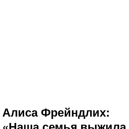
Алиса Фрейндлих:
«Наша семья выжила