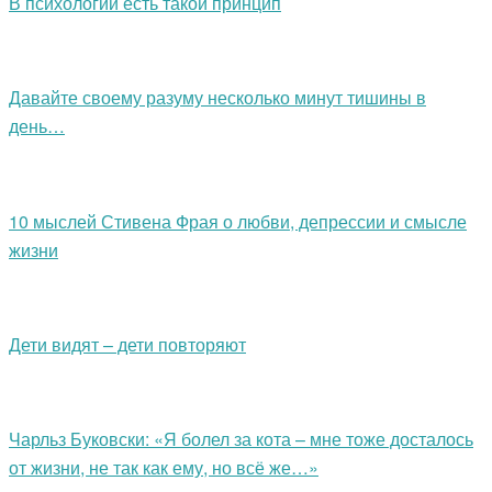
В психологии есть такой принцип
Давайте своему разуму несколько минут тишины в
день…
10 мыслей Стивена Фрая о любви, депрессии и смысле
жизни
Дети видят – дети повторяют
Чарльз Буковски: «Я болел за кота – мне тоже досталось
от жизни, не так как ему, но всё же…»