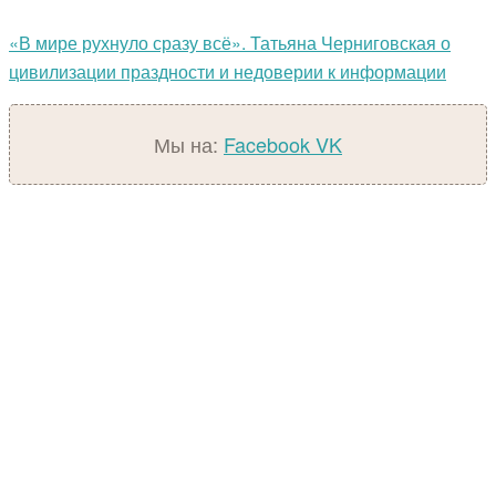
«В мире рухнуло сразу всё». Татьяна Черниговская о
цивилизации праздности и недоверии к информации
Мы на:
Facebook
VK