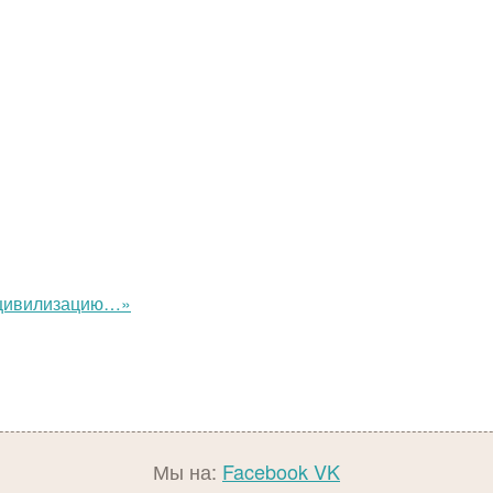
ю цивилизацию…»
Мы на:
Facebook
VK