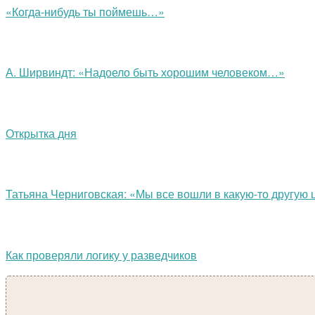
«Когда-нибудь ты поймешь…»
А. Ширвиндт: «Надоело быть хорошим человеком…»
Открытка дня
Татьяна Черниговская: «Мы все вошли в какую-то другу
Как проверяли логику у разведчиков