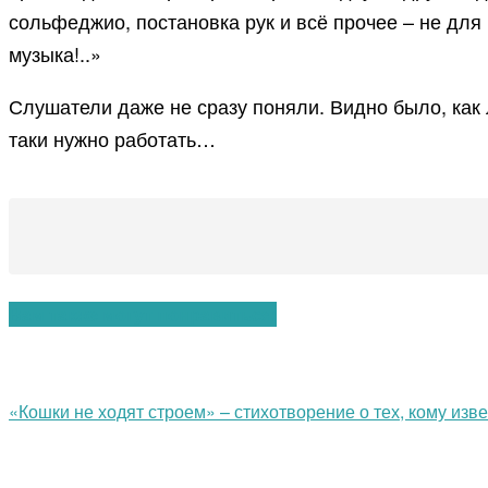
сольфеджио, постановка рук и всё прочее – не для
музыка!..»
Слушатели даже не сразу поняли. Видно было, как 
таки нужно работать…
Вам также могут понравиться:
«Кошки не ходят строем» – стихотворение о тех, кому из