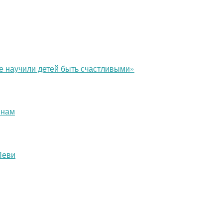
е научили детей быть счастливыми»
инам
Леви