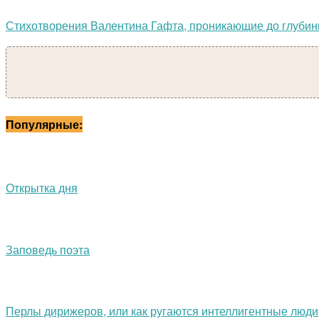
Стихотворения Валентина Гафта, проникающие до глуби
Популярные:
Открытка дня
Заповедь поэта
Перлы дирижеров, или как ругаются интеллигентные люди