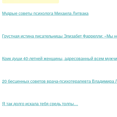
Мудрые советы психолога Михаила Литвака
Грустная истина писательницы Элизабет Фаррелли: «Мы н
Крик души 40-летней женщины, адресованный всем мужч
20 бесценных советов врача-психотерапевта Владимира 
Я так долго искала тебя средь толпы…