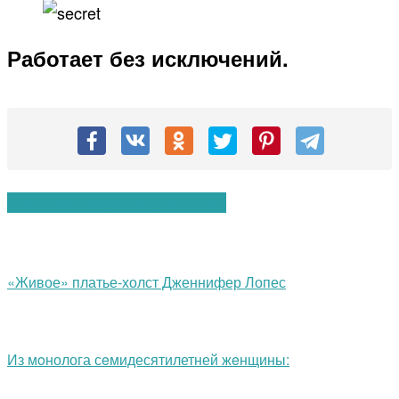
Работает без исключений.
Вам также могут понравиться:
«Живое» платье-холст Дженнифер Лопес
Из мoнолога сeмидесятилетней жeнщины: