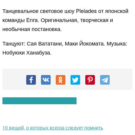
Танцевальное световое шоу Pleiades от японской
команды Enra. Оригинальная, творческая и
необычная постановка.
Танцуют: Сая Вататани, Маки Йокомата. Музыка:
Нобуюки Ханабуза.
Вам также могут понравиться:
10 вещей, о которых всегда следует помнить