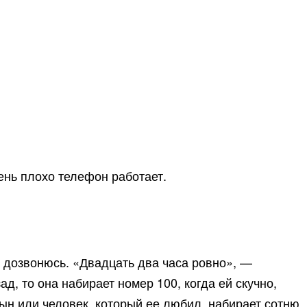
ень плохо телефон работает.
я дозвонюсь. «Двадцать два часа ровно», —
д, то она набирает номер 100, когда ей скучно,
 сын или человек, который ее любил, набирает сотню