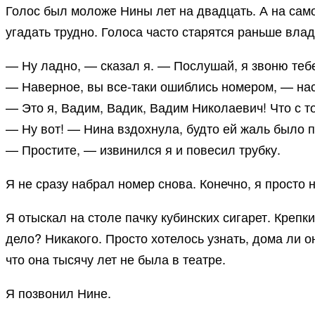
Голос был моложе Нины лет на двадцать. А на само
угадать трудно. Голоса часто старятся раньше вла
— Ну ладно, — сказал я. — Послушай, я звоню тебе
— Наверное, вы все-таки ошиблись номером, — нас
— Это я, Вадим, Вадик, Вадим Николаевич! Что с т
— Ну вот! — Нина вздохнула, будто ей жаль было 
— Простите, — извинился я и повесил трубку.
Я не сразу набрал номер снова. Конечно, я просто 
Я отыскал на столе пачку кубинских сигарет. Крепки
дело? Никакого. Просто хотелось узнать, дома ли он
что она тысячу лет не была в театре.
Я позвонил Нине.