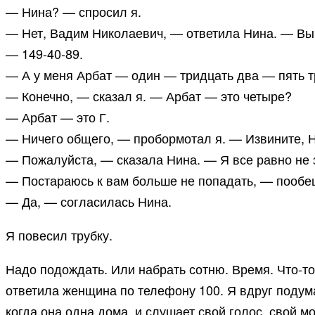
— Нина? — спросил я.
— Нет, Вадим Николаевич, — ответила Нина. — Вы 
— 149-40-89.
— А у меня Арбат — один — тридцать два — пять т
— Конечно, — сказал я. — Арбат — это четыре?
— Арбат — это Г.
— Ничего общего, — пробормотал я. — Извините, 
— Пожалуйста, — сказала Нина. — Я все равно не 
— Постараюсь к вам больше не попадать, — пообещ
— Да, — согласилась Нина.
Я повесил трубку.
Надо подождать. Или набрать сотню. Время. Что-то
ответила женщина по телефону 100. Я вдруг подумал
когда она одна дома, и слушает свой голос, свой м