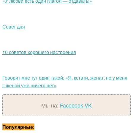
«У любви есть один глагол — отдавать!»
Совет дня
10 советов хорошего настроения
Говорит мне тут один такой: «Я, кстати, женат, но у меня
с женой уже ничего нет»
Мы на:
Facebook
VK
Популярные: