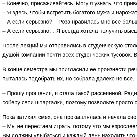
– Конечно, присаживайтесь. Могу я узнать, что при
– Я здесь, чтобы встретить богатого мужа и нарожа
– А если серьезно? – Роза нравилась мне все боль
– А если серьезно… Я всегда хотела получить высше
После лекций мы отправились в студенческую стол
душой компании почти всех студенческих тусовок. В
В конце семестра мы пригласили ее произнести речь
пыталась подобрать их, но собрала далеко не все.
– Прошу прощения, я стала такой рассеянной. Ради 
соберу свои шпаргалки, поэтому позвольте просто с
Пока затихал смех, она прокашлялась и начала сво
– Мы не перестаем играть, потому что мы взрослеем
Вы должны улыбаться и каждый день находить что-т