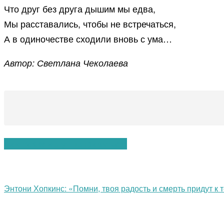
Что друг без друга дышим мы едва,
Мы расставались, чтобы не встречаться,
А в одиночестве сходили вновь с ума…
Автор: Светлана Чеколаева
Вам также могут понравиться:
Энтони Хопкинс: «Помни, твоя радость и смерть придут к