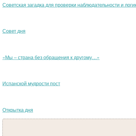
Советская загадка для проверки наблюдательности и логи
Совет дня
«Мы – страна без обращения к другому…»
Испанской мудрости пост
Открытка дня