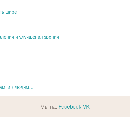
ить шире
овления и улучшения зрения
щам, и к людям…
Мы на:
Facebook
VK