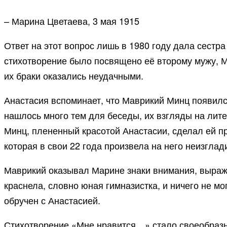
– Марина Цветаева, 3 мая 1915
Ответ на этот вопрос лишь в 1980 году дала сестра
стихотворение было посвящено её второму мужу, М
их браки оказались неудачными.
Анастасия вспоминает, что Маврикий Минц появился
нашлось много тем для беседы, их взгляды на лит
Минц, плененный красотой Анастасии, сделал ей п
которая в свои 22 года произвела на него неизглад
Маврикий оказывал Марине знаки внимания, выража
краснела, словно юная гимназистка, и ничего не мо
обручен с Анастасией.
Стихотворение «Мне нравится…» стало своеобразны