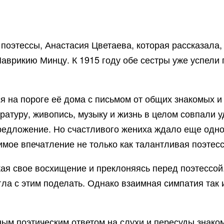
 поэтессы, Анастасия Цветаева, которая рассказала,
аврикию Минцу. К 1915 году обе сестры уже успели 
 на пороге её дома с письмом от общих знакомых и
ературу, живопись, музыку и жизнь в целом совпали
редложение. Но счастливого жениха ждало еще одно 
имое впечатление не только как талантливая поэтес
я свое восхищение и преклоняясь перед поэтессой.
гла с этим поделать. Однако взаимная симпатия так 
м поэтическим ответом на слухи и пересуды знаком