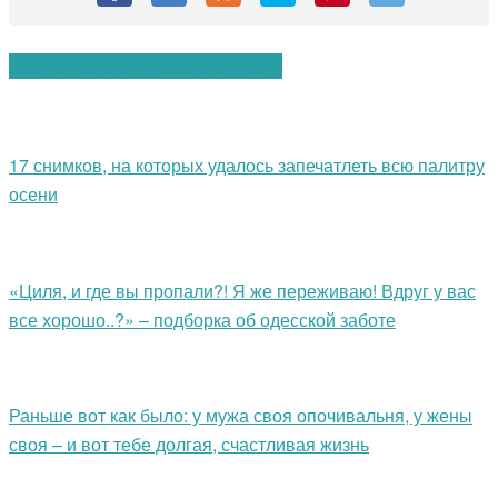
Вам также могут понравиться:
17 снимков, на которых удалось запечатлеть всю палитру
осени
«Циля, и где вы пропали?! Я же переживаю! Вдруг у вас
все хорошо..?» – подборка об одесской заботе
Раньше вот как было: у мужа своя опочивальня, у жены
своя – и вот тебе долгая, счастливая жизнь