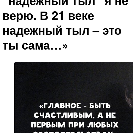
“надежный тыл” я не
верю. В 21 веке
надежный тыл – это
ты сама…»