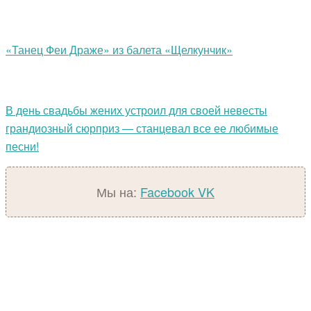
«Танец Феи Драже» из балета «Щелкунчик»
В день свадьбы жених устроил для своей невесты
грандиозный сюрприз — станцевал все ее любимые
песни!
Мы на:
Facebook
VK