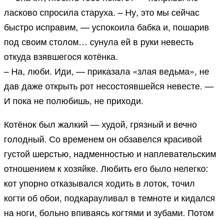
ласково спросила старуха. – Ну, это мы сейчас
быстро исправим, — успокоила бабка и, пошарив
под своим столом… сунула ей в руки невесть
откуда взявшегося котёнка.
– На, люби. Иди, — приказала «злая ведьма», не
дав даже открыть рот несостоявшейся невесте. —
И пока не полюбишь, не приходи.
Котёнок был жалкий — худой, грязный и вечно
голодный. Со временем он обзавелся красивой
густой шерстью, надменностью и наплевательским
отношением к хозяйке. Любить его было нелегко:
кот упорно отказывался ходить в лоток, точил
когти об обои, подкарауливал в темноте и кидался
на ноги, больно впиваясь когтями и зубами. Потом