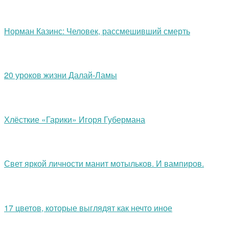
Норман Казинс: Человек, рассмешивший смерть
20 уроков жизни Далай-Ламы
Хлёсткие «Гарики» Игоря Губермана
Свет яркой личности манит мотыльков. И вампиров.
17 цветов, которые выглядят как нечто иное