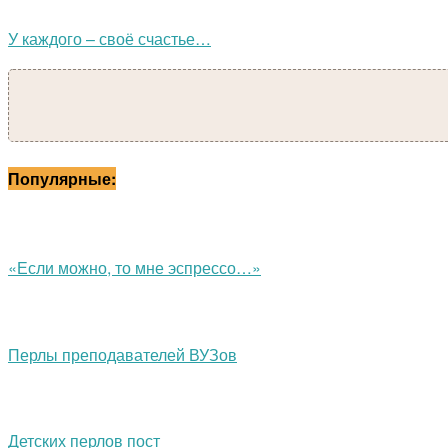
У каждого – своё счастье…
Популярные:
«Если можно, то мне эспрессо…»
Перлы преподавателей ВУЗов
Детских перлов пост