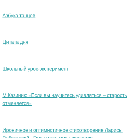
Азбука танцев
Цитата дня
Школьный урок-эксперимент
М.Казиник: «Если вы научитесь удивляться – старость
отменяется»
Ироничное и оптимистичное стихотворение Ларисы
Рубальской «Годы идут, годы движутся»