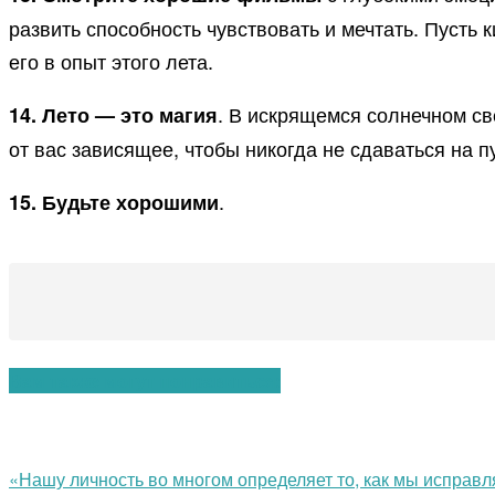
развить способность чувствовать и мечтать. Пусть 
его в опыт этого лета.
. В искрящемся солнечном св
14. Лето — это магия
от вас зависящее, чтобы никогда не сдаваться на пу
.
15. Будьте хорошими
Вам также могут понравиться:
«Нашу личность во многом определяет то, как мы исправ