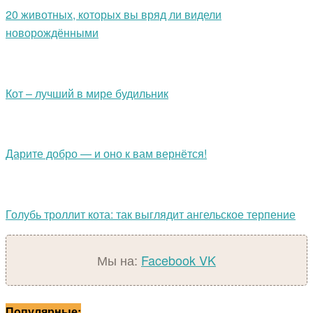
20 животных, которых вы вряд ли видели
новорождёнными
Кот – лучший в мире будильник
Дарите добро — и оно к вам вернётся!
Голубь троллит кота: так выглядит ангельское терпение
Мы на:
Facebook
VK
Популярные: