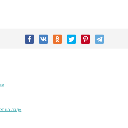
ки
ет на лад»