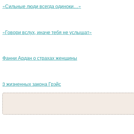
«Сильные люди всегда одиноки…»
«Говори вслух, иначе тебя не услышат»
Фанни Ардан о страхах женщины
3 жизненных закона Грэйс