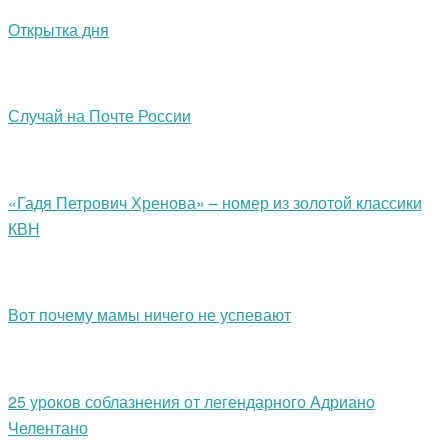
Открытка дня
Случай на Почте России
«Гадя Петрович Хренова» – номер из золотой классики
КВН
Вот почему мамы ничего не успевают
25 уроков соблазнения от легендарного Адриано
Челентано