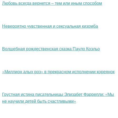
Любовь всегда вернется – тем или иным способом
Невероятно чувственная и сексуальная кизомба
Волшебная рождественская сказка Пауло Коэльо
«Миллион алых роз» в прекрасном исполнении кореянок
Грустная истина писательницы Элизабет Фаррелли: «Мы
не научили детей быть счастливыми»