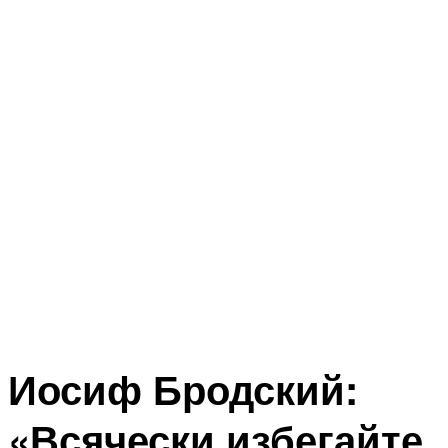
Иосиф Бродский:
«Всячески избегайте