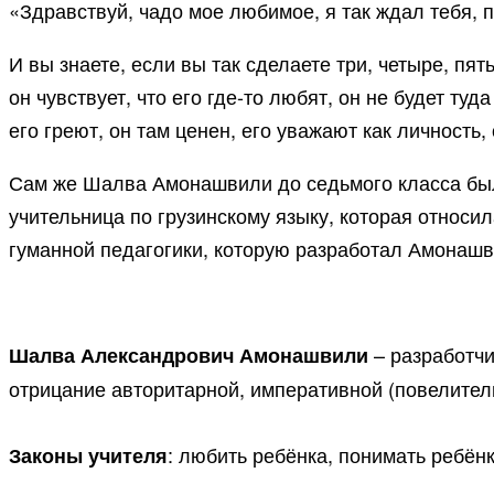
«Здравствуй, чадо мое любимое, я так ждал тебя, п
И вы знаете, если вы так сделаете три, четыре, пя
он чувствует, что его где-то любят, он не будет ту
его греют, он там ценен, его уважают как личность,
Сам же Шалва Амонашвили до седьмого класса был 
учительница по грузинскому языку, которая относи
гуманной педагогики, которую разработал Амонашв
– разработч
Шалва Александрович Амонашвили
отрицание авторитарной, императивной (повелитель
: любить ребёнка, понимать ребёнк
Законы учителя