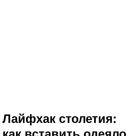
Лайфхак столетия:
как вставить одеяло