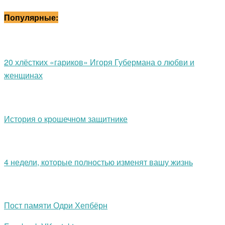
Популярные:
20 хлёстких «гариков» Игоря Губермана о любви и
женщинах
История о крошечном защитнике
4 недели, которые полностью изменят вашу жизнь
Пост памяти Одри Хепбёрн