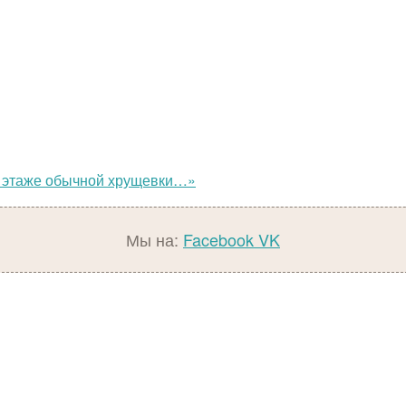
м этаже обычной хрущевки…»
Мы на:
Facebook
VK