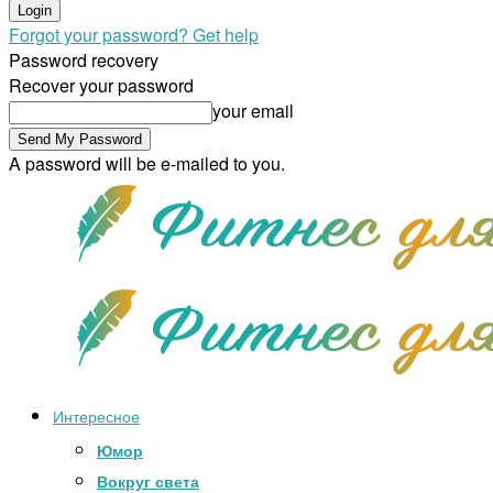
Forgot your password? Get help
Password recovery
Recover your password
your email
A password will be e-mailed to you.
Интересное
Юмор
Вокруг света