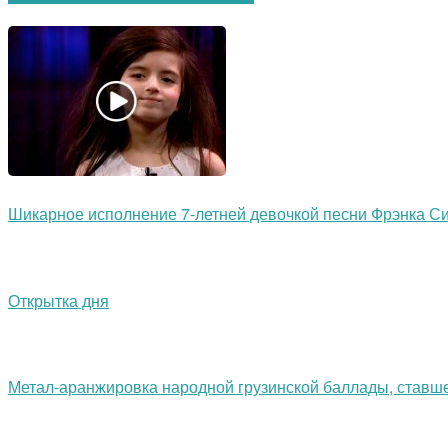
Шикарное исполнение 7-летней девочкой песни Фрэнка С
Открытка дня
Метал-аранжировка народной грузинской баллады, ставш