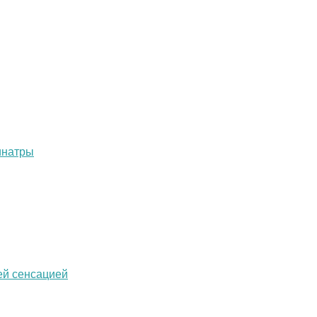
инатры
ей сенсацией