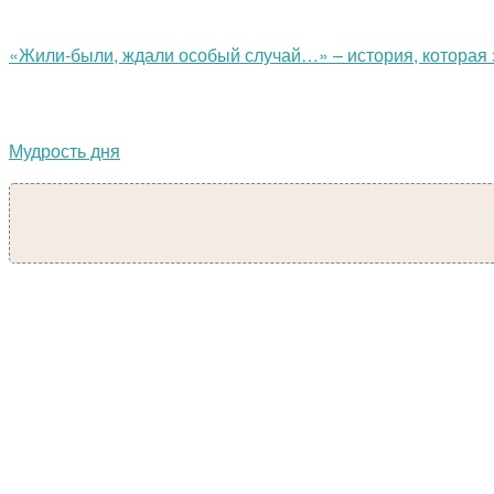
«Жили-были, ждали особый случай…» – история, которая 
Мудрость дня