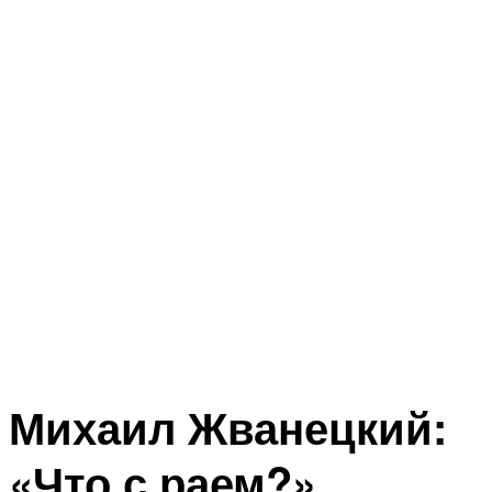
Михаил Жванецкий:
«Что с раем?»