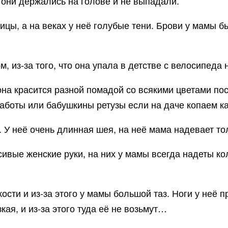
они держались на голове и не выпадали.
ницы, а на веках у неё голубые тени. Брови у мамы 
, из-за того, что она упала в детстве с велосипеда 
она красится разной помадой со всякими цветами пос
работы или бабушкины ретузы если на даче копаем к
 У неё очень длинная шея, на неё мама надевает то
сивые женские руки, на них у мамы всегда надеты ко
кости и из-за этого у мамы большой таз. Ноги у неё 
кая, и из-за этого туда её не возьмут…