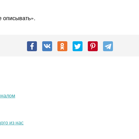
е описывать».
иналом
ого из нас