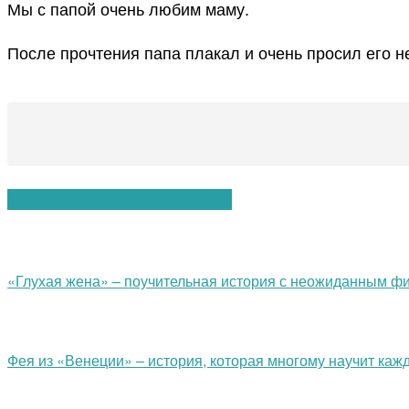
Мы с папой очень любим маму.
После прочтения папа плакал и очень просил его н
Вам также могут понравиться:
«Глухая жена» – поучительная история с неожиданным ф
Фея из «Венеции» – история, которая многому научит кажд