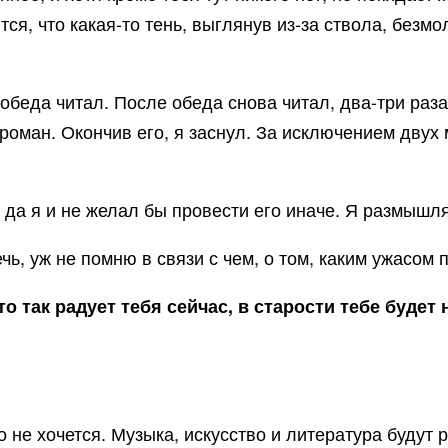
ся, что какая-то тень, выглянув из-за ствола, безмо
 обеда читал. После обеда снова читал, два-три ра
роман. Окончив его, я заснул. За исключением двух м
 да я и не желал бы провести его иначе. Я размышл
ечь, уж не помню в связи с чем, о том, каким ужасом
то так радует тебя сейчас, в старости тебе будет 
 не хочется. Музыка, искусство и литература будут 