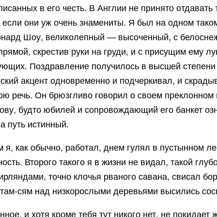
аписанных в его честь. В Англии не принято отдава
, если они уж очень знамениты. Я был на одном так
ернард Шоу, великолепный — высоченный, с белосне
 прямой, скрестив руки на груди, и с присущим ему 
твующих. Поздравление получилось в высшей степени
дский акцент одновременно и подчеркивал, и скрады
ою речь. Он брюзгливо говорил о своем преклонном 
ову, будто юбилей и сопровождающий его банкет озна
на путь истинный.
, как обычно, работал, днем гулял в пустынном лес
ость. Второго такого я в жизни не видал, такой глу
рляндами, точно клочья рваного савана, свисал бор
там-сям над низкорослыми деревьями высились сос
ное, и хотя кроме тебя тут никого нет, не покидает 