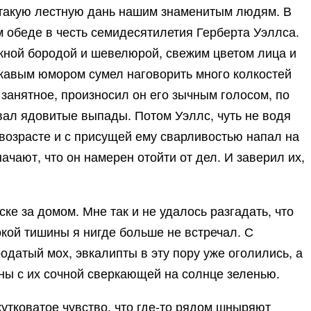
ть такую лестную дань нашим знаменитым людям. В
ом обеде в честь семидесятилетия Герберта Уэллса.
жной бородой и шевелюрой, свежим цветом лица и
лукавым юмором сумел наговорить много колкостей
 занятное, произносил он его зычным голосом, по
вал ядовитые выпады. Потом Уэллс, чуть не водя
возрасте и с присущей ему сварливостью напал на
чают, что он намерен отойти от дел. И заверил их,
ке за домом. Мне так и не удалось разгадать, что
бокой тишины я нигде больше не встречал. С
одатый мох, эвкалипты в эту пору уже оголились, а
ны с их сочной сверкающей на солнце зеленью.
жутковатое чувство, что где-то рядом шныряют