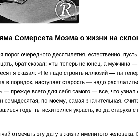
ьяма Сомерсета Моэма о жизни на скло
 порог очередного десятилетия, естественно, пусть
цать, брат сказал: «Ты теперь не юнец, а мужчина —
есят я сказал: «Не надо строить иллюзий — ты тепер
ла в порядок, наступает старость — надо расплатить
ь — прежде всего для себя самого — все, что узнал о
ин семидесятая, по-моему, самая значительная. Счит
вшиеся годы ты исхитрился украсть, когда старуха с
ай отмечать эту дату в жизни именитого человека. Е