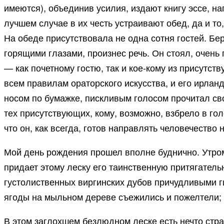
имеются), объединив усилия, издают книгу эссе, н
лучшем случае в их честь устраивают обед, да и то
На обеде присутствовала не одна сотня гостей. Б
горящими глазами, произнес речь. Он стоял, очень
— как почетному гостю, так и кое-кому из присутс
всем правилам ораторского искусства, и его ирлан
носом по бумажке, пискливым голосом прочитал св
тех присутствующих, кому, возможно, взбрело в гол
что он, как всегда, готов направлять человечество 
Мой день рождения прошел вполне буднично. Утром я
придает этому леску его таинственную притягательн
густолиственных виргинских дубов причудливыми ги
ягоды на мыльном дереве съежились и пожелтели; 
В этом заглохшем безлюдном леске есть нечто стран