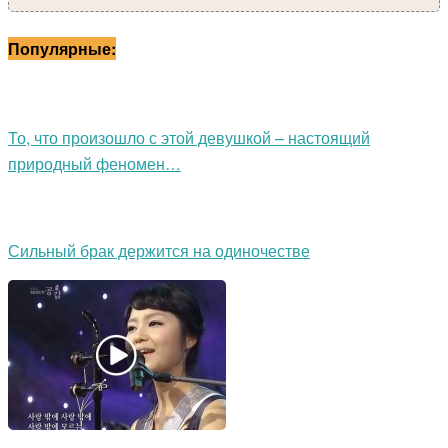
Популярные:
То, что произошло с этой девушкой – настоящий
природный феномен…
Сильный брак держится на одиночестве