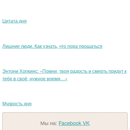
Цитата дня
Лишние люди. Как узнать, что пора прощаться
Энтони Хопкинс: «Помни, твоя радость и смерть придут к
тебе в своё, нужное время…»
Мудрость дня
Мы на:
Facebook
VK