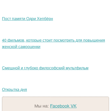
Пост памяти Одри Хепбёрн
40 фильмов, которые стоит посмотреть для повышения
женской самооценки
Cмешной и глубоко философский мультфильм
Открытка дня
Мы на:
Facebook
VK