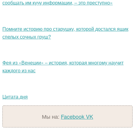
сообщать им кучу информации, – это преступно»
Помните историю про старушку, которой достался ящик
спелых сочных груш?
Фея из «Венеции» – история, которая многому научит
каждого из нас
Цитата дня
Мы на:
Facebook
VK