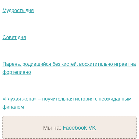
Мудрость дня
Совет дня
Парень, родившийся без кистей, восхитительно играет на
фортепиано
«Глухая жена» – поучительная история с неожиданным
финалом
Мы на:
Facebook
VK